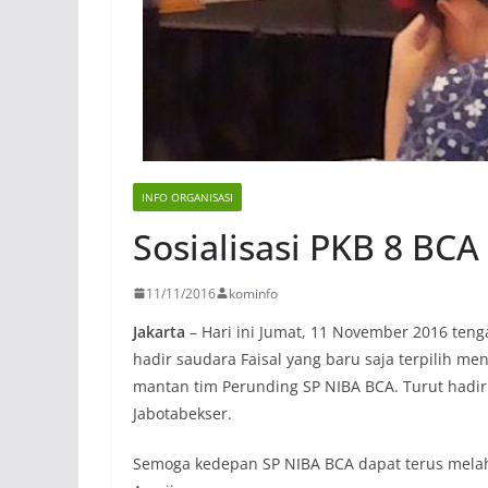
INFO ORGANISASI
Sosialisasi PKB 8 BCA
11/11/2016
kominfo
Jakarta
– Hari ini Jumat, 11 November 2016 teng
hadir saudara Faisal yang baru saja terpilih m
mantan tim Perunding SP NIBA BCA. Turut hadi
Jabotabekser.
Semoga kedepan SP NIBA BCA dapat terus mela