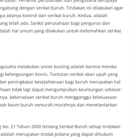
uk dasar. Pertama, perusahaan dan pengusaha berupaya
abung dengan serikat buruh. Tindakan ini dilakukan agar
pa adanya kontrol dari serikat buruh. Kedua, adalah
ang telah ada. Sanksi perusahaan bagi pengurus dan
 adalah hal umum yang dilakukan untuk melemahkan serikat
gusaha melakukan union busting adalah karena mereka
i kelangsungan bisnis. Tuntutan serikat akan upah yang
, dan peningkatan kesejahteraan bagi buruh merupakan hal
haan tidak lagi dapat mengumpulkan keuntungan sebesar-
ya, keberadaan serikat buruh mengganggu keleluasaan
pah kaum buruh semurah-murahnya dan menelantarkan
 No. 21 Tahun 2000 tentang Serikat Buruh setiap tindakan
g adalah merupakan tindak pidana yang dapat dihukum