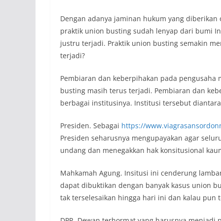
Dengan adanya jaminan hukum yang diberikan o
praktik union busting sudah lenyap dari bumi 
justru terjadi. Praktik union busting semakin 
terjadi?
Pembiaran dan keberpihakan pada pengusaha 
busting masih terus terjadi. Pembiaran dan keb
berbagai institusinya. Institusi tersebut diantar
Presiden. Sebagai
https://www.viagrasansordonn
Presiden seharusnya mengupayakan agar selur
undang dan menegakkan hak konsitusional kaum
Mahkamah Agung. Insitusi ini cenderung lamban
dapat dibuktikan dengan banyak kasus union b
tak terselesaikan hingga hari ini dan kalau pun
DPR. Dewan terhormat yang harusnya menjadi 