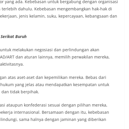
ktor yang ada. Kebebasan untuk bergabung dengan organisasi
 terlebih dahulu. Kebebasan mengembangkan hak-hak di
ekerjaan, jenis kelamin, suku, kepercayaan, kebangsaan dan
i
S
erikat
B
uruh
 untuk melakukan negosiasi dan perlindungan akan
AD/ART dan aturan lainnya, memilih perwakilan mereka,
ktivitasnya.
ngan atas aset-aset dan kepemilikan mereka. Bebas dari
 hukum yang jelas atau mendapatkan kesempatan untuk
an tidak berpihak.
si ataupun konfederasi sesuai dengan pilihan mereka,
 pekerja internasional. Bersamaan dengan itu, kebebasan
 dilindungi, sama halnya dengan jaminan yang diberikan