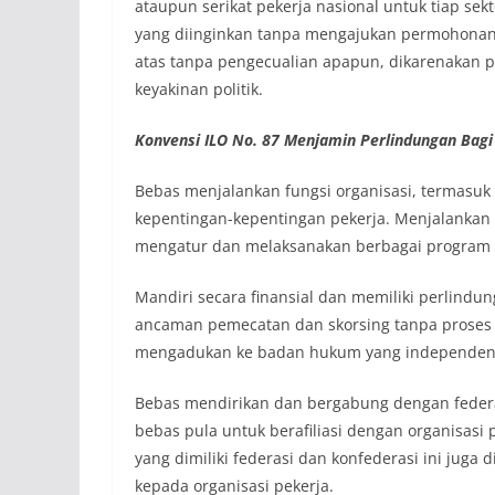
ataupun serikat pekerja nasional untuk tiap se
yang diinginkan tanpa mengajukan permohonan
atas tanpa pengecualian apapun, dikarenakan p
keyakinan politik.
Konvensi ILO No. 87
M
enjamin
P
erlindungan
B
ag
Bebas menjalankan fungsi organisasi, termasuk
kepentingan-kepentingan pekerja. Menjalankan 
mengatur dan melaksanakan berbagai program a
Mandiri secara finansial dan memiliki perlindu
ancaman pemecatan dan skorsing tanpa proses
mengadukan ke badan hukum yang independen d
Bebas mendirikan dan bergabung dengan federa
bebas pula untuk berafiliasi dengan organisasi
yang dimiliki federasi dan konfederasi ini juga
kepada organisasi pekerja.