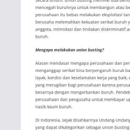
Secara umum, union busting memiliki dua bent
mencegah buruhnya untuk membangun atau berg
perusahaan itu bebas melakukan eksploitasi tan
berusaha melemahkan kekuatan serikat buruh y
anggota, intimidasi dan tindakan diskriminatif
buruh.
Mengapa melakukan union busting?
Alasan mendasar mengapa perusahaan dan pen
menganggap serikat bisa berpengaruh buruk bag
layak, kondisi dan keselamatan kerja yang baik
yang merugikan bagi perusahaan karena perusa
besarnya dengan mengorbankan buruh. Pendekn
perusahaan dan pengusaha untuk membayar u
nasib kaum buruh.
Di Indonesia, sejak disahkannya Undang-Undang
yang dapat dikategorikan sebagai union bustin