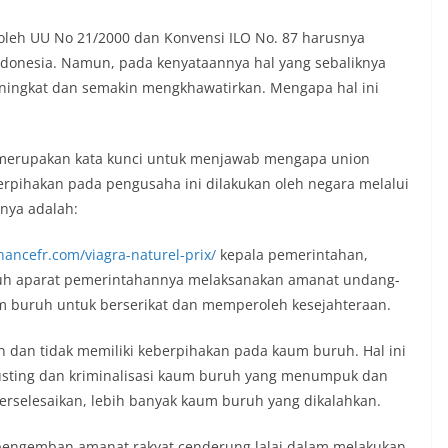
leh UU No 21/2000 dan Konvensi ILO No. 87 harusnya
Indonesia. Namun, pada kenyataannya hal yang sebaliknya
meningkat dan semakin mengkhawatirkan. Mengapa hal ini
merupakan kata kunci untuk menjawab mengapa union
erpihakan pada pengusaha ini dilakukan oleh negara melalui
anya adalah:
ancefr.com/viagra-naturel-prix/
kepala pemerintahan,
uh aparat pemerintahannya melaksanakan amanat undang-
 buruh untuk berserikat dan memperoleh kesejahteraan.
 dan tidak memiliki keberpihakan pada kaum buruh. Hal ini
usting dan kriminalisasi kaum buruh yang menumpuk dan
 terselesaikan, lebih banyak kaum buruh yang dikalahkan.
pengemban amanat rakyat cenderung lalai dalam melakukan